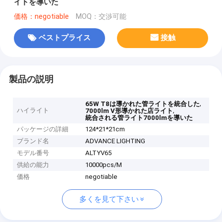
イトを導いた
価格：negotiable
MOQ：交渉可能
ベストプライス
接触
製品の説明
,
65W T8は導かれた管ライトを統合した
ハイライト
,
7000lm V形導かれた店ライト
統合される管ライト7000lmを導いた
パッケージの詳細
124*21*21cm
ブランド名
ADVANCE LIGHTING
モデル番号
ALTYV65
供給の能力
10000pcs/M
価格
negotiable
多くを見て下さい