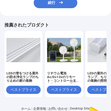
続行
推薦されたプロダクト
LEDの管をつける屋外
リチウム電池
LEDの屋外の防
の防水浄化ランプのち
Ac/Dc12vのリモー
ランプ、ちり止
り止めの家の装飾
ト・コントロール太陽
の装飾の照明お
充満床ファンの垂直
のランプの管
ベストプライス
ベストプライス
ベストプラ
Desktop Site
ホーム
企業情報
お問い合わせ