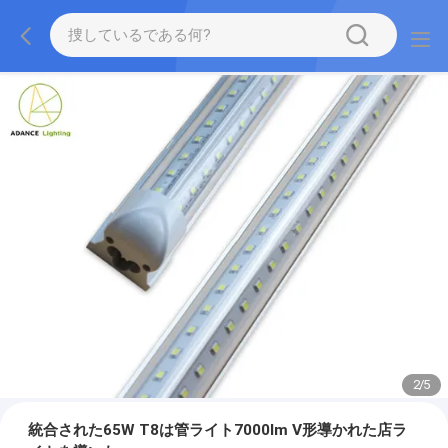
2
/
5
統合された65W T8は管ライト7000lm V形導かれた店ラ