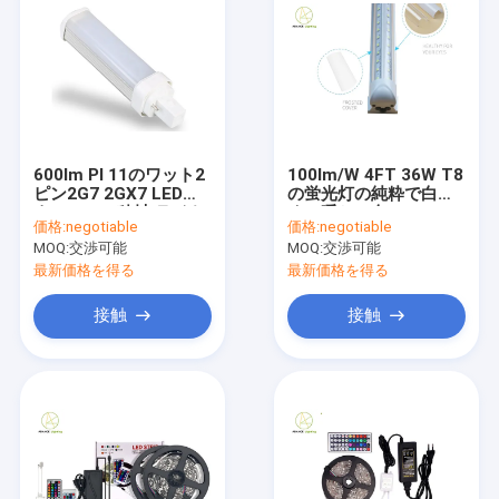
600lm Pl 11のワット2
100lm/W 4FT 36W T8
ピン2G7 2GX7 LEDト
の蛍光灯の純粋で白
ウモロコシ穂軸 ライト
く、暖かい白
価格:
negotiable
価格:
negotiable
40000H寿命
MOQ:
交渉可能
MOQ:
交渉可能
最新価格を得る
最新価格を得る
接触
接触