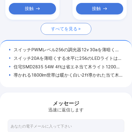
堅いLEDライト ストリップ
接触
接触
携帯用発電所
すべてを見る
天井によって取付けられるLEDライト
リモート・コントロール天井に付いている扇風機ライト
スイッチPWMレベル256の調光器12v 30aを薄暗くする360W LEDライト
LEDの照明モジュール
スイッチ20Aを薄暗くする水平に256のLEDライトは単一色の調光器を導いた
住宅SMD2835 54W 4ftは省エネ当て木ライト1200mmを導いた
スイッチを薄暗くするLEDライト
導かれる1800lm世帯は暖かく白い2ft導かれた当て木600mmをつける
省エネLEDの球根
2700kはTriproofライト36w表面の取付けられた線形ライトAC85-265Vを導いた
48Wは導いた当て木150cm 6000k 4000k 63Hzの世帯を導いたライトを防水する
LED高い湾ランプ
6500K 900mmは線形世帯がライト アルミニウムPCカバーを導いた当て木3ftを導いた
メッセージ
LEDの紫外線球根
EPISTAR 3600lmの世帯は3000Kが当て木40w 120cmを導いたライトを導いた
迅速に返信します
ROHSのオフィスのための300mm導かれた線形当て木ライトAC 85V 192pcs SMD2835
LEDの植物成長ランプ
導かれるIP54世帯は48ワットの5ft導かれた当て木の暖かい白をつける