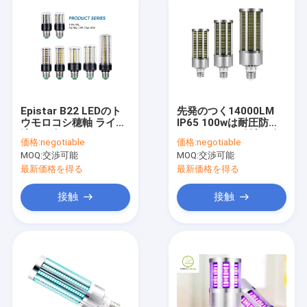
Epistar B22 LEDのト
先発のつく14000LM
ウモロコシ穂軸 ライト
IP65 100wは耐圧防爆
涼しく白いE27トウモ
トウモロコシ穂軸の改
価格:
negotiable
価格:
negotiable
ロコシ ランプ20ワット
装の球根を導いた
MOQ:
交渉可能
MOQ:
交渉可能
最新価格を得る
最新価格を得る
接触
接触