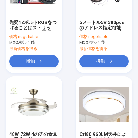
先発12ボルトRGBをつ
5メートル5V 300pcs
けることはストリップ
のアドレス指定可能な
のクリスマスの照明
導かれたストリップ
価格:
negotiable
価格:
negotiable
720LM/Mの屋内屋外を
WS2812B LEDの適用
MOQ:
交渉可能
MOQ:
交渉可能
導いた
範囲が広い滑走路端燈
最新価格を得る
最新価格を得る
接触
接触
家
プロダクト
私達について
48W 72W 4の刃の食堂
Cri80 960LM天井によ