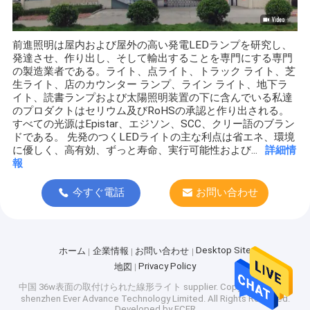
前進照明は屋内および屋外の高い発電LEDランプを研究し、
発達させ、作り出し、そして輸出することを専門にする専門
の製造業者である。ライト、点ライト、トラック ライト、芝
生ライト、店のカウンター ランプ、ライン ライト、地下ラ
イト、読書ランプおよび太陽照明装置の下に含んでいる私達
のプロダクトはセリウム及びRoHSの承認と作り出される。
すべての光源はEpistar、エジソン、SCC、クリー語のブラン
ドである。 先発のつくLEDライトの主な利点は省エネ、環境
に優しく、高有効、ずっと寿命、実行可能性および...
詳細情
報
今すぐ電話
お問い合わせ
Desktop Site
ホーム
企業情報
お問い合わせ
Privacy Policy
地図
中国 36w表面の取付けられた線形ライト supplier.
Copyright © 2026
shenzhen Ever Advance Technology Limited. All Rights Reserved.
Developed by
ECER