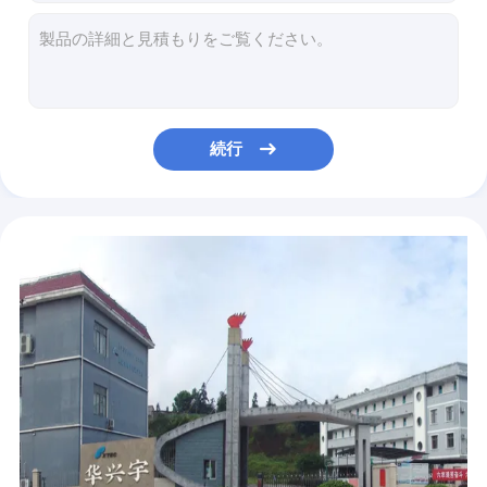
一定した電圧LED電源
8色Rfの小型導かれた調光器12v 42*12*3MM 1つのチャネルの共通の陽極
小型2A*3 Rf単一色の遠隔コントローラー リモート・コントロール20m
スイッチDC5V小型導かれたコントローラーの調光器を薄暗くするRFの接触LEDライト
モジュール7000Kの暖かく白い導かれたモジュール9405409000をつける1W*30 LED
1つのひものための14000kフル カラーの屋外の導かれたモジュール1.2W*20 20pcs
続行
150mm DC12V Ip67によって導かれるモジュール2835の寿命50000hの家の装飾の使用
レンズ8000Kの防水バックライトが付いているモジュールをつける1.5W*20 LED
SMD3030 3wはレンズが付いているモジュール300lmを45度の暖かく白く涼しい白導いた
モジュール75*15*5mmの0.72W*20赤い青緑をつけるIP67 12v LED
13000K 12vは印板ライト ボックスのためのモジュール5050 IP65を導いた