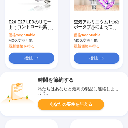
E26 E27 LEDのリモー
空気アルミニウム1つの
ト・コントロール紫外
ポータブルによって導
線球根SMD2835紫外線
かれる殺菌ランプに付
価格:
negotiable
価格:
negotiable
殺菌ランプ254 Nm
きE27 Uvc球根2つ
MOQ:
交渉可能
MOQ:
交渉可能
最新価格を得る
最新価格を得る
接触
接触
時間を節約する
私たちはあなたと最高の製品に連絡しまし
ょう。
あなたの要件を与える