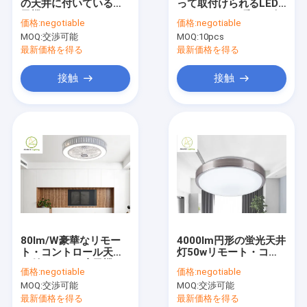
の天井に付いている扇
って取付けられるLED
工場旅行
風機ライト12kg 48イ
は12ワットの暖かく白
価格:
negotiable
価格:
negotiable
ンチ52インチ
く純粋な白をつける
MOQ:
交渉可能
MOQ:
10pcs
品質管理
最新価格を得る
最新価格を得る
私達に連絡しなさい
接触
接触
ニュース
場合
世帯LEDライト
統合されたLEDの管ライト
80lm/W豪華なリモー
4000lm円形の蛍光天井
ト・コントロール天井
灯50wリモート・コン
LEDのトウモロコシ穂軸 ライト
に付いている扇風機ラ
トロールDimmableの
価格:
negotiable
価格:
negotiable
イト42W*2 APP
天井灯
LEDの適用範囲が広い滑走路端燈
MOQ:
交渉可能
MOQ:
交渉可能
Conrtol
最新価格を得る
最新価格を得る