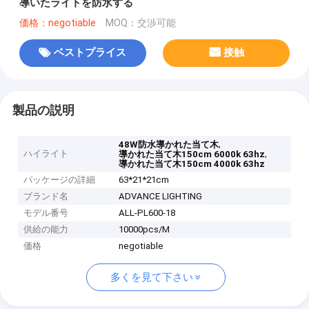
導いたライトを防水する
価格：negotiable
MOQ：交渉可能
ベストプライス
接触
製品の説明
,
48W防水導かれた当て木
ハイライト
,
導かれた当て木150cm 6000k 63hz
導かれた当て木150cm 4000k 63hz
パッケージの詳細
63*21*21cm
ブランド名
ADVANCE LIGHTING
モデル番号
ALL-PL600-18
供給の能力
10000pcs/M
価格
negotiable
多くを見て下さい