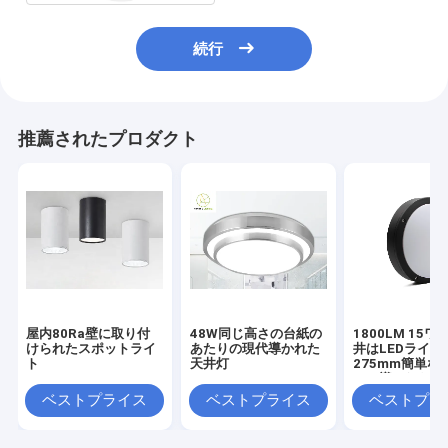
続行
推薦されたプロダクト
屋内80Ra壁に取り付
48W同じ高さの台紙の
1800LM 15
けられたスポットライ
あたりの現代導かれた
井はLEDライト
ト
天井灯
275mm簡単な
って導かれた同
の台紙を取付け
ベストプライス
ベストプライス
ベストプラ