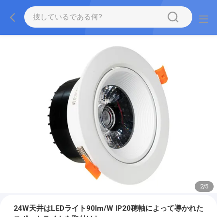
2
/
5
24W天井はLEDライト90lm/W IP20穂軸によって導かれた