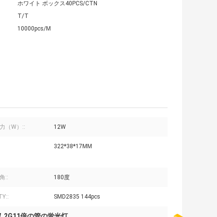
ホワイト ボックス40PCS/CTN
T/T
10000pcs/M
力（W）::
12W
322*38*17MM
::
180度
Y::
SMD2835 144pcs
W
2G11倍の管の蛍光灯
,