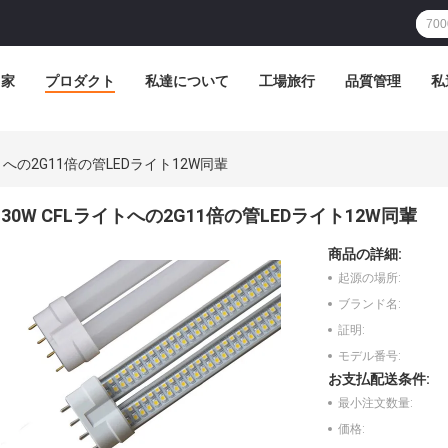
家
プロダクト
私達について
工場旅行
品質管理
私
イトへの2G11倍の管LEDライト12W同輩
30W CFLライトへの2G11倍の管LEDライト12W同輩
商品の詳細:
起源の場所:
ブランド名:
証明:
モデル番号:
お支払配送条件:
最小注文数量:
価格: