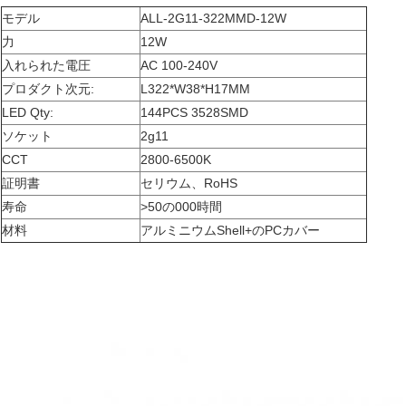
モデル
ALL-2G11-322MMD-12W
力
12W
入れられた電圧
AC 100-240V
プロダクト次元:
L322*W38*H17MM
LED Qty:
144PCS 3528SMD
ソケット
2g11
CCT
2800-6500K
証明書
セリウム、RoHS
寿命
>50の000時間
材料
アルミニウムShell+のPCカバー