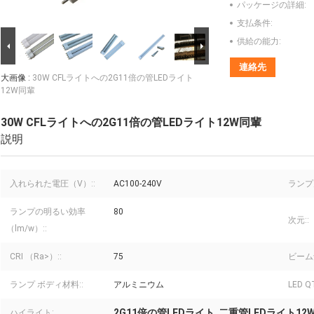
パッケージの詳細:
支払条件:
供給の能力:
連絡先
大画像 :
30W CFLライトへの2G11倍の管LEDライト
12W同輩
30W CFLライトへの2G11倍の管LEDライト12W同輩
説明
入れられた電圧（V）::
AC100-240V
ランプ
ランプの明るい効率
80
次元::
（lm/w）::
CRI （Ra>）::
75
ビーム角
ランプ ボディ材料::
アルミニウム
LED QT
2G11倍の管LEDライト
二重管LEDライト12
ハイライト:
,