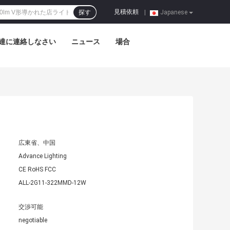
見積依頼
探す
|
Japanese
達に連絡しなさい
ニュース
場合
広東省、中国
Advance Lighting
CE RoHS FCC
ALL-2G11-322MMD-12W
交渉可能
negotiable