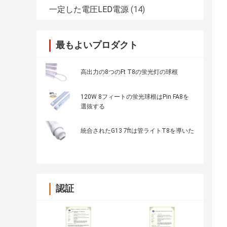
一定した電圧LED電源
(14)
最もよいプロダクト
高出力の8つのFt T8の蛍光灯の球根
120W 8フィートの蛍光球根はPin FA8を
選抜する
統合されたG13 7ftは管ライトT8を導いた
認証