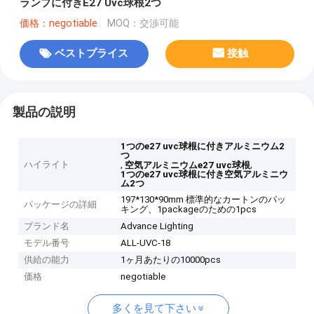
ランプに付きE27 Uvc球根2つ
価格：negotiable
MOQ：交渉可能
ベストプライス
接触
製品の説明
1つのe27 uvc球根に付きアルミニウム2
つ
ハイライト
,
,
空気アルミニウムe27 uvc球根
1つのe27 uvc球根に付き空気アルミニウ
ム2つ
197*130*90mm 標準的なカートンのパッ
パッケージの詳細
キング、1packageのための1pcs
ブランド名
Advance Lighting
モデル番号
ALL-UVC-18
供給の能力
1ヶ月あたりの10000pcs
価格
negotiable
多くを見て下さい