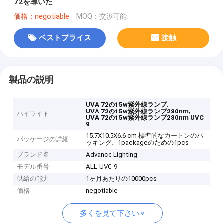
72を導いた
価格：negotiable
MOQ：交渉可能
ベストプライス
接触
製品の説明
,
UVA 72の15w紫外線ランプ
,
UVA 72の15w紫外線ランプ280nm
ハイライト
UVA 72の15w紫外線ランプ280nm UVC
9
15.7X10.5X6.6 cm 標準的なカートンのパ
パッケージの詳細
ッキング、1packageのための1pcs
ブランド名
Advance Lighting
モデル番号
ALL-UVC-9
供給の能力
1ヶ月あたりの10000pcs
価格
negotiable
多くを見て下さい